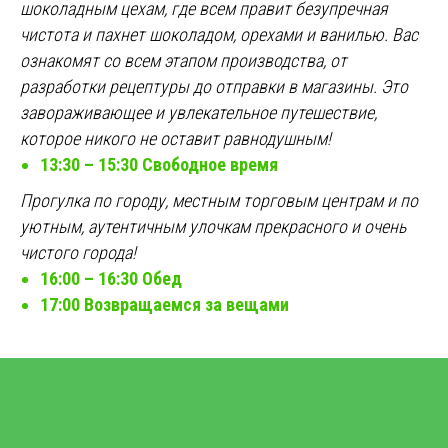
шоколадным цехам, где всем правит безупречная
чистота и пахнет шоколадом, орехами и ванилью. Вас
ознакомят со всем этапом производства, от
разработки рецептуры до отправки в магазины. Это
завораживающее и увлекательное путешествие,
которое никого не оставит равнодушным!
13:30 – 15:30 Свободное время
Прогулка по городу, местным торговым центрам и по
уютным, аутентичным улочкам прекрасного и очень
чистого города!
16:00 – 16:30 Обед
+7 812 64-3333-2
17:00 Возвращаемся за вещами
+7 921 967-96-15
beringa
@coolschool-spb.ru
ЗАДАТЬ ВОПРОС