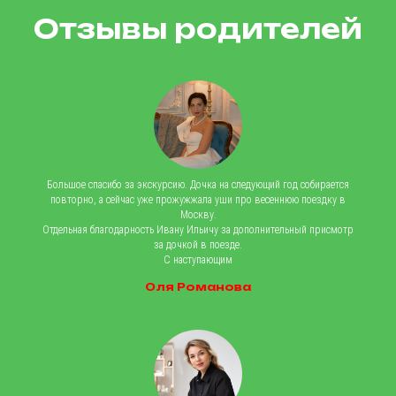
НАШИ УСЛУГИ
Отзывы родителей
Английский язык
Корейский язык
Языковой лагерь
Экскурсии
Испанский язык
Подготовка к ЕГЭ и ОГЭ
Китайский язык
Французский язык
Корпоративное обучение
Большое спасибо за экскурсию. Дочка на следующий год собирается
Русский как иностранный
повторно, а сейчас уже прожужжала уши про весеннюю поездку в
Москву.
О КОМПАНИИ
Отдельная благодарность Ивану Ильичу за дополнительный присмотр
за дочкой в поезде.
О нас
С наступающим
Отзывы
Оля Романова
Контакты
ПОЛЕЗНЫЕ ССЫЛКИ
Акции
Ближайшие смены и поездки
ПОЛИТИКА КОНФИДЕНЦИАЛЬНОСТИ