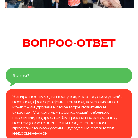
ВОПРОС-ОТВЕТ
Зачем?
Четыре полных дня прогулок, квестов, экскурсий,
поездок, фотографий, покупок, вечерних игр в
компании друзей и море море позитива и
счастья! Мы хотим, чтобы каждый ребенок,
школьник, подросток был развит всесторонне,
поэтому составленная и подготовленная
программа экскурсий и досуга не останется
недооцененной!