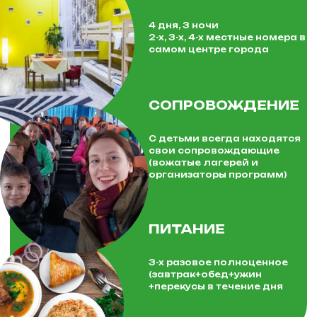
3-х разовое полноценное
(завтрак+обед+ужин
+перекусы в течение дня
Беларусь — это удивительная
страна, расположенная в сердце
Европы, известная своей богатой
историей, разнообразной
культурой и живописными
пейзажами. Гостеприимные
люди, уникальные традиции и
обещание приключений ждут вас
в этой замечательной стране.
Беларусь славится своими
историческими памятниками и