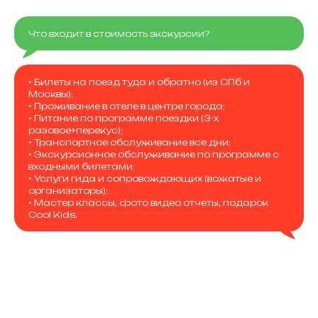
Что входит в стоимость экскурсии?
• Билеты на поезд туда и обратно (из СПб и
Москвы);
• Проживание в отеле в центре города;
• Питание по программе поездки (3-х
разовое+перекус);
• Транспортное обслуживание все дни;
• Экскурсионное обслуживание по программе с
входными билетами;
• Услуги гида и сопровождающих (вожатые и
организаторы);
• Мастер классы, фото видео отчеты, подарок
Cool Kids.