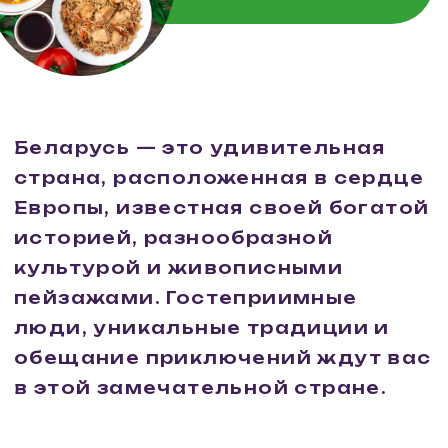
архитектурными шедеврами.
Здесь есть величественные
замки, такие как Несвижский и
Мирский, которые являются
частью Всемирного наследия
ЮНЕСКО. Каждый уголок
страны хранит в себе следы
многовековой истории,
начиная от древних крепостей
до современных музеев,
рассказывающих о богатой
культуре и традициях
белорусского народа.