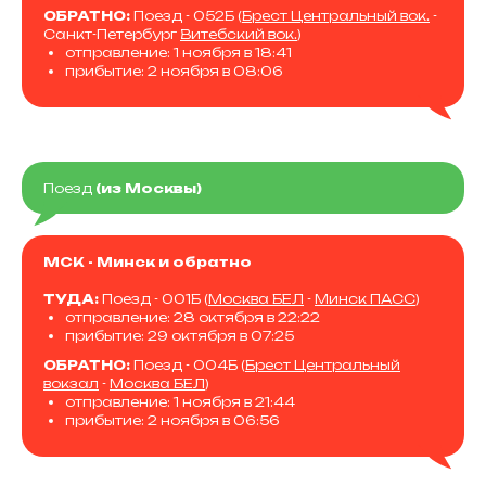
ОБРАТНО:
Поезд - 052Б (
Брест Центральный вок.
-
Санкт-Петербург
Витебский вок.
)
отправление: 1 ноября в 18:41
прибытие: 2 ноября в 08:06
Поезд
(из Москвы)
МСК - Минск и обратно
ТУДА:
Поезд - 001Б (
Москва БЕЛ
-
Минск ПАСС
)
отправление: 28 октября в 22:22
прибытие: 29 октября в 07:25
ОБРАТНО:
Поезд - 004Б (
Брест Центральный
вокзал
-
Москва БЕЛ
)
отправление: 1 ноября в 21:44
прибытие: 2 ноября в 06:56