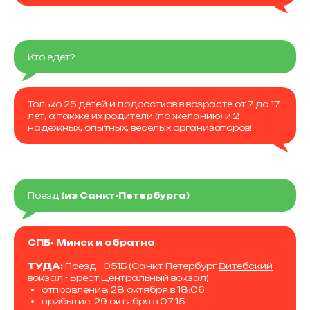
Кто едет?
Только 25 детей и подростков в возрасте от 7 до 17
лет, а также их родители (по желанию) и 2
надежных, опытных, веселых организаторов!
Поезд
(из Санкт-Петербурга)
СПБ- Минск и обратно
ТУДА:
Поезд - 051Б (Санкт-Петербург
Витебский
вокзал
-
Брест Центральный вокзал
)
отправление: 28 октября в 18:06
прибытие: 29 октября в 07:15